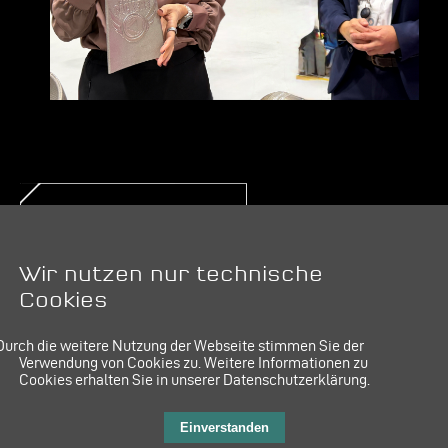
Kontakt:
PR & Kommunikation
E-Mail:
pr@mt-aerospace.de
Wir nutzen nur technische
Cookies
Durch die weitere Nutzung der Webseite stimmen Sie der
Verwendung von Cookies zu.
Weitere Informationen zu
Cookies erhalten Sie in unserer Datenschutzerklärung.
IMPRESSUM
LINKEDIN
DATENSCHUTZ
Einverstanden