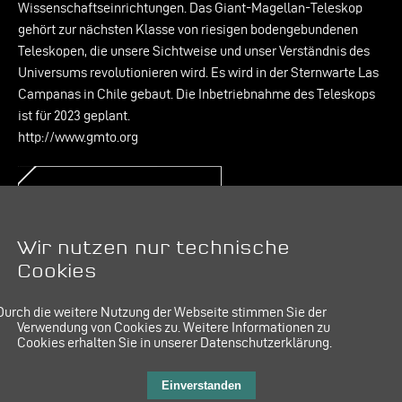
Wissenschaftseinrichtungen. Das Giant-Magellan-Teleskop
gehört zur nächsten Klasse von riesigen bodengebundenen
Teleskopen, die unsere Sichtweise und unser Verständnis des
Universums revolutionieren wird. Es wird in der Sternwarte Las
Campanas in Chile gebaut. Die Inbetriebnahme des Teleskops
ist für 2023 geplant.
http://www.gmto.org
Kontakt:
PR & Kommunikation
E-Mail:
pr@mt-aerospace.de
Wir nutzen nur technische
Cookies
Durch die weitere Nutzung der Webseite stimmen Sie der
Verwendung von Cookies zu.
Weitere Informationen zu
Cookies erhalten Sie in unserer Datenschutzerklärung.
IMPRESSUM
LINKEDIN
DATENSCHUTZ
Einverstanden