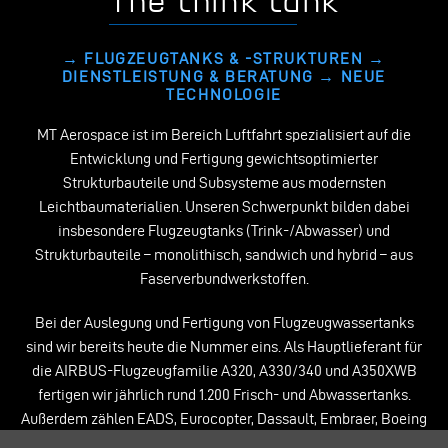
The think tank
→ FLUGZEUGTANKS & -STRUKTUREN →
DIENSTLEISTUNG & BERATUNG → NEUE
TECHNOLOGIE
MT Aerospace ist im Bereich Luftfahrt spe­zialisiert auf die
Entwicklung und Fertigung gewichtsoptimierter
Strukturbauteile und Sub­systeme aus modernsten
Leichtbaumaterial­ien. Unseren Schwerpunkt bilden dabei
insbe­sondere Flugzeugtanks (Trink-/Abwasser) und
Strukturbauteile – monolithisch, sandwich und hybrid – aus
Faserverbundwerkstoffen.
Bei der Auslegung und Fertigung von Flugzeugwassertanks
sind wir bereits heute die Num­mer eins. Als Hauptlieferant für
die AIR­BUS-Flugzeugfamilie A320, A330/340 und A350XWB
fertigen wir jährlich rund 1.200 Frisch- und Abwassertanks.
Außerdem zählen EADS, Eurocopter, Dassault, Embraer, Boeing
oder Lufthansa Technik auf uns als zuverlässigen Partner für