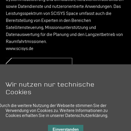
sowie Datendienste und nutzerorientierte Anwendungen. Das
Leistungsspektrum von SCISYS Space umfasst auch die
Bereitstellung von Experten in den Bereichen
Satellitensteuerung, Missionsunterstützung und
Datenauswertung für die Planung und den Langzeitbetrieb von
Raumfahrtmissionen.
www.scisys.de
Kontakt:
PR & Kommunikation
E-Mail:
pr@mt-aerospace.de
Wir nutzen nur technische
Cookies
Durch die weitere Nutzung der Webseite stimmen Sie der
Verwendung von Cookies zu.
Weitere Informationen zu
Cookies erhalten Sie in unserer Datenschutzerklärung.
IMPRESSUM
LINKEDIN
DATENSCHUTZ
Einverstanden